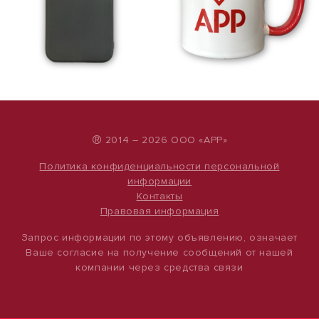
®
2014 – 2026 ООО «АРР»
Политика конфиденциальности персональной
информации
Контакты
Правовая информация
Запрос информации по этому объявлению, означает
Ваше согласие на получение сообщений от нашей
компании через средства связи