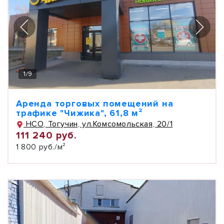
1
/
9
Аренда торговых помещений на
трафике "Чижика", 61,8 м²
НСО, Тогучин, ул.Комсомольская, 20/1
111 240 руб.
1 800 руб./м²