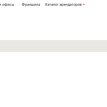
и офисы
Франшиза
Каталог арендаторов
База объектов
коммерческой
недвижимости
по всей России
Подробнее