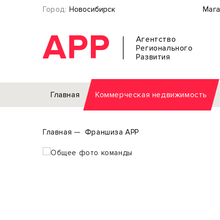
Город:
Новосибирск
Мага
АРР
Агентство
Регионального
Развития
Главная
Коммерческая недвижимость
Аренда
Главная
Франшиза АРР
Офис
Земел
Торговое помещение
Отдел
Свободного назначения
Под о
Склад
Бизне
Производство
Торго