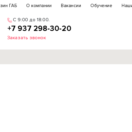
зин ГАБ
О компании
Вакансии
Обучение
Наш
C 9:00 до 18:00.
+7 937 298-30-20
Заказать звонок
Продажа
ьный участок
Офис
ьное здание
Торговое помещение
бщепит
Свободного назначения
с-центр
Склад
вый центр
Бизнес