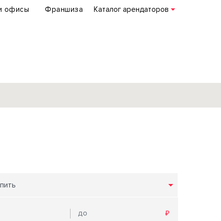
и офисы
Франшиза
Каталог арендаторов
База объектов
коммерческой
недвижимости
по всей России
пить
Подробнее