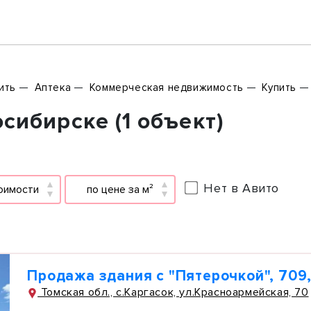
ить
Аптека
Коммерческая недвижимость
Купить
сибирске (1 объект)
Нет в Авито
оимости
по цене за м²
Продажа здания с "Пятерочкой", 709
Томская обл., с.Каргасок, ул.Красноармейская, 70