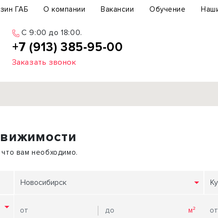
зин ГАБ
О компании
Вакансии
Обучение
Наш
C 9:00 до 18:00.
+7 (913) 385-95-00
Заказать звонок
Продажа
движимости
ьный участок
Офис
ьное здание
Торговое помещение
 что вам необходимо.
бщепит
Свободного назначения
с-центр
Склад
Новосибирск
Ку
вый центр
Бизнес