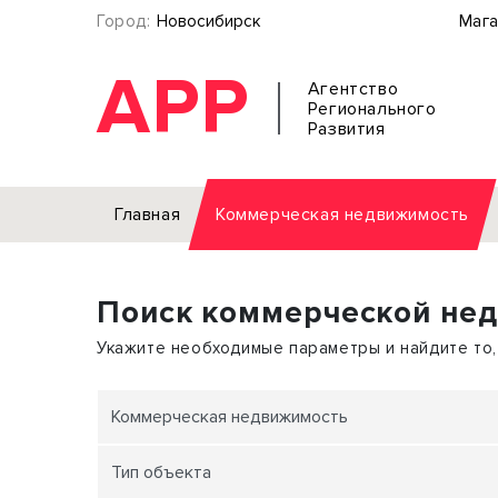
Город:
Новосибирск
Мага
АРР
Агентство
Регионального
Развития
Главная
Коммерческая недвижимость
Аренда
Поиск коммерческой не
Офис
Земел
Торговое помещение
Отдел
Укажите необходимые параметры и найдите то,
Свободного назначения
Под о
Склад
Бизне
Коммерческая недвижимость
Производство
Торго
Тип объекта