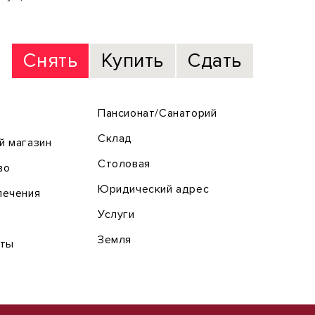
Снять
Купить
Сдать
Пансионат/Санаторий
Склад
й магазин
Столовая
во
Юридический адрес
лечения
Услуги
Земля
оты