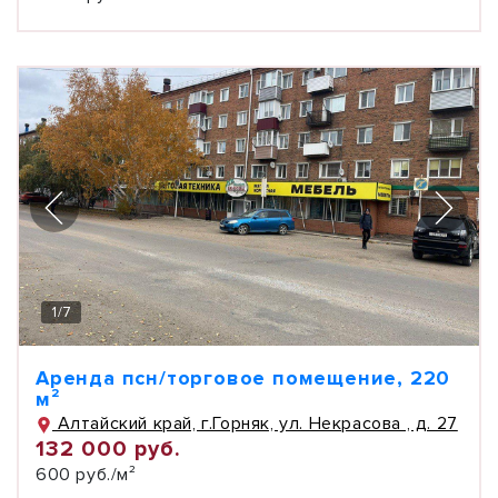
1
/
7
Аренда псн/торговое помещение, 220
м²
Алтайский край, г.Горняк, ул. Некрасова , д. 27
132 000 руб.
600 руб./м²