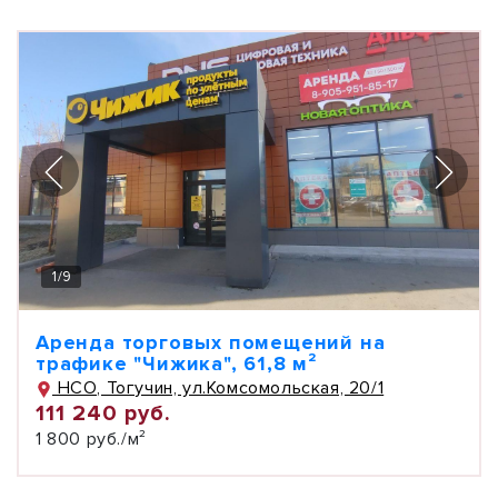
1
/
9
Аренда торговых помещений на
трафике "Чижика", 61,8 м²
НСО, Тогучин, ул.Комсомольская, 20/1
111 240 руб.
1 800 руб./м²