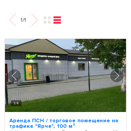
1/1
1
/
4
Аренда ПСН / торговое помещение на
трафике "Ярче", 100 м²