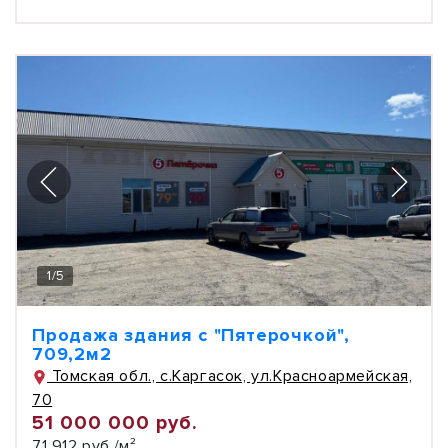
1
/
5
Продажа здания с "Пятерочкой",
709,2м2
Томская обл., с.Каргасок, ул.Красноармейская,
70
51 000 000 руб.
71 912 руб./м²