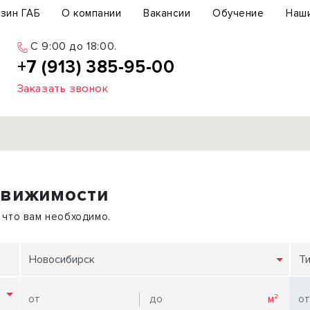
зин ГАБ
О компании
Вакансии
Обучение
Наш
C 9:00 до 18:00.
+7 (913) 385-95-00
Заказать звонок
Продажа
движимости
ьный участок
Офис
ьное здание
Торговое помещение
 что вам необходимо.
бщепит
Свободного назначения
с-центр
Склад
Новосибирск
Т
вый центр
Бизнес