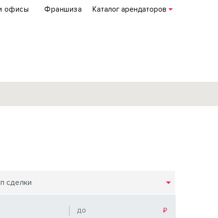
и офисы
Франшиза
Каталог арендаторов
База объектов
коммерческой
недвижимости
по всей России
ип сделки
Подробнее