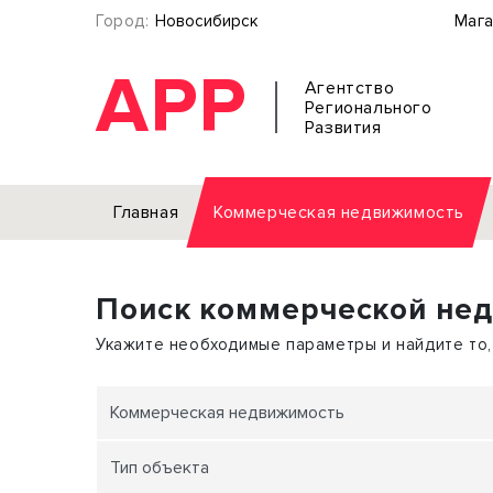
Город:
Новосибирск
Мага
АРР
Агентство
Регионального
Развития
Главная
Коммерческая недвижимость
Аренда
Поиск коммерческой не
Офис
Земел
Торговое помещение
Отдел
Укажите необходимые параметры и найдите то,
Свободного назначения
Под о
Склад
Бизне
Коммерческая недвижимость
Производство
Торго
Тип объекта